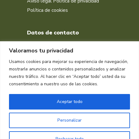
Aviso legal
Política de privacidad
Política de cookies
Datos de contacto
+34 651 998 412
Valoramos tu privacidad
DIRECCIÓN
Usamos cookies para mejorar su experiencia de navegación,
Muelle isla Verde, Algeciras
mostrarle anuncios o contenidos personalizados y analizar
11207, Cádiz
nuestro tráfico. Al hacer clic en “Aceptar todo” usted da su
consentimiento a nuestro uso de las cookies.
Aceptar todo
Personalizar
Copyright © 2024 Raplasa
Rechazar todo