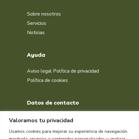
Sobre nosotros
Servicios
Noticias
Ayuda
Aviso legal
Política de privacidad
Política de cookies
Datos de contacto
+34 651 998 412
Valoramos tu privacidad
DIRECCIÓN
Usamos cookies para mejorar su experiencia de navegación,
Muelle isla Verde, Algeciras
mostrarle anuncios o contenidos personalizados y analizar